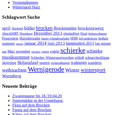
Veranstaltungen
Wintersport Harz
Schlagwort Suche
brocken
bilder
april
brockenzwerg
Brockenspitze
August
Dezember 2013
eisstadion
chocolART
Derenburg
Elend
ferienwohnung
Feuerstein
Harzdrenalin
HSB
indian
harzer schmalspurbahn
hsb-artikelserie
januar 2014
juni 2013
lampionfest 2013
summer
last minute
januar
schierke
schierke
März
november
rodeln
mai
ostern
oktober
musiksommer
Schierker Wintersportwochen
schloß
schnarcherklippe
Skilanglauf
walpurgis
skijöring
sparen
wandern
veranstaltungen
Wernigerode
Winter
wintersport
weihnachten
Wurmberg
Neueste Beiträge
Zwangspause bis 18./19.04.20
Supermärkte in der Umgebung:
Flora auf dem Brocken
Fauna auf dem Brocken
Klima auf dem Brocken