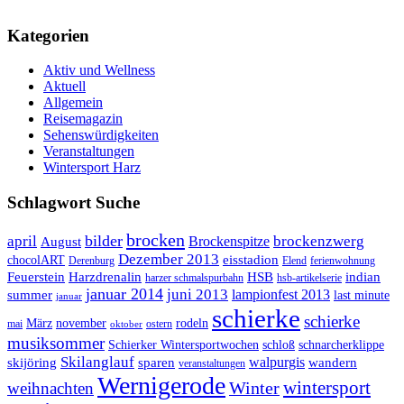
Kategorien
Aktiv und Wellness
Aktuell
Allgemein
Reisemagazin
Sehenswürdigkeiten
Veranstaltungen
Wintersport Harz
Schlagwort Suche
brocken
bilder
april
brockenzwerg
Brockenspitze
August
Dezember 2013
eisstadion
chocolART
Derenburg
Elend
ferienwohnung
Feuerstein
Harzdrenalin
HSB
indian
harzer schmalspurbahn
hsb-artikelserie
januar 2014
juni 2013
lampionfest 2013
summer
last minute
januar
schierke
schierke
März
november
rodeln
mai
ostern
oktober
musiksommer
Schierker Wintersportwochen
schloß
schnarcherklippe
Skilanglauf
walpurgis
skijöring
sparen
wandern
veranstaltungen
Wernigerode
Winter
wintersport
weihnachten