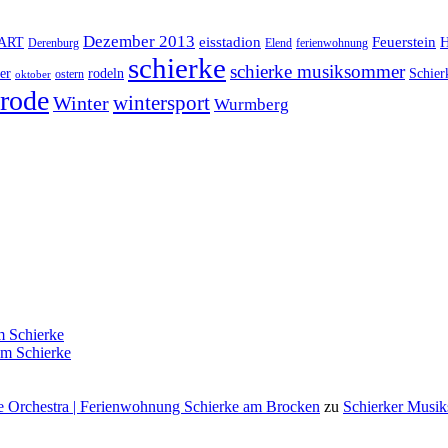
Dezember 2013
eisstadion
Feuerstein
H
lART
Derenburg
Elend
ferienwohnung
schierke
schierke musiksommer
er
rodeln
Schier
ostern
oktober
rode
Winter
wintersport
Wurmberg
 Schierke
m Schierke
 Orchestra | Ferienwohnung Schierke am Brocken
zu
Schierker Musik