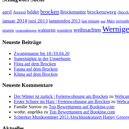
brocken
bilder
april
brockenzwerg
Brockenspitze
August
choco
januar 2014
juni 2013
lampionfest 2013
last minute
März
novemb
mai
Wernige
weihnachten
walpurgis
sparen
wandern
veranstaltungen
Neueste Beiträge
Zwangspause bis 18./19.04.20
Supermärkte in der Umgebung:
Flora auf dem Brocken
Fauna auf dem Brocken
Klima auf dem Brocken
Neueste Kommentare
Der Winter ist zurück | Ferienwohnung am Brocken
zu
Webcam
Erster Schnee im Harz | Ferienwohnung am Brocken
zu
Webca
Familie Surrow
zu
Top Bewertungen auf Booking.com
wothe, angelika
zu
Top Bewertungen auf Booking.com
Schierker Musiksommer 2013 Abschlusskonzert Happy Groove
Aktuelles