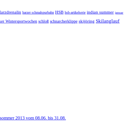
arzdrenalin
HSB
indian summer
harzer schmalspurbahn
hsb-artikelserie
januar
Skilanglauf
skijöring
ker Wintersportwochen
schloß
schnarcherklippe
sommer 2013 vom 08.06. bis 31.08.