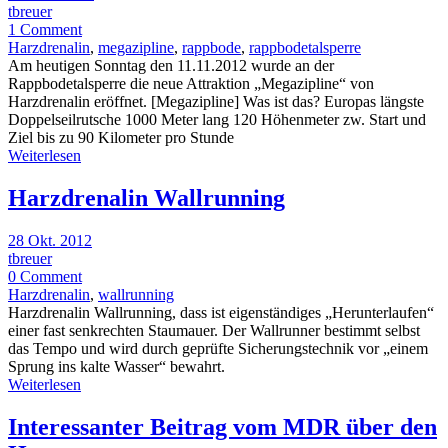
tbreuer
1 Comment
Harzdrenalin
,
megazipline
,
rappbode
,
rappbodetalsperre
Am heutigen Sonntag den 11.11.2012 wurde an der
Rappbodetalsperre die neue Attraktion „Megazipline“ von
Harzdrenalin eröffnet. [Megazipline] Was ist das? Europas längste
Doppelseilrutsche 1000 Meter lang 120 Höhenmeter zw. Start und
Ziel bis zu 90 Kilometer pro Stunde
Weiterlesen
Harzdrenalin Wallrunning
28 Okt. 2012
tbreuer
0 Comment
Harzdrenalin
,
wallrunning
Harzdrenalin Wallrunning, dass ist eigenständiges „Herunterlaufen“
einer fast senkrechten Staumauer. Der Wallrunner bestimmt selbst
das Tempo und wird durch geprüfte Sicherungstechnik vor „einem
Sprung ins kalte Wasser“ bewahrt.
Weiterlesen
Interessanter Beitrag vom MDR über den