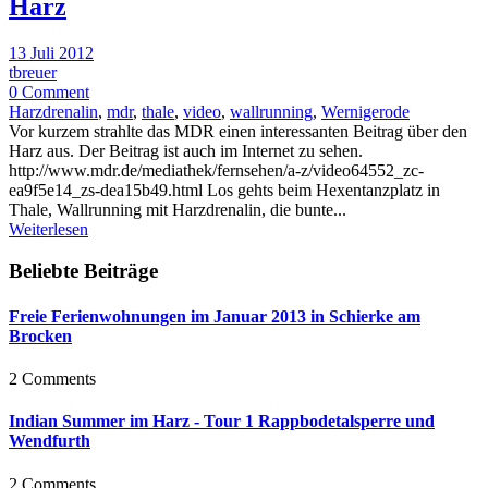
Harz
13 Juli 2012
tbreuer
0 Comment
Harzdrenalin
,
mdr
,
thale
,
video
,
wallrunning
,
Wernigerode
Vor kurzem strahlte das MDR einen interessanten Beitrag über den
Harz aus. Der Beitrag ist auch im Internet zu sehen.
http://www.mdr.de/mediathek/fernsehen/a-z/video64552_zc-
ea9f5e14_zs-dea15b49.html Los gehts beim Hexentanzplatz in
Thale, Wallrunning mit Harzdrenalin, die bunte...
Weiterlesen
Beliebte Beiträge
Freie Ferienwohnungen im Januar 2013 in Schierke am
Brocken
2 Comments
Indian Summer im Harz - Tour 1 Rappbodetalsperre und
Wendfurth
2 Comments