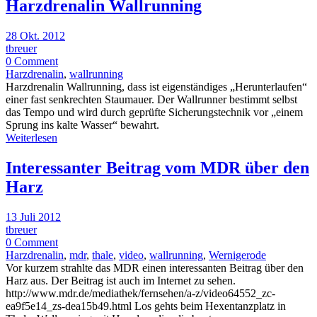
Harzdrenalin Wallrunning
28 Okt. 2012
tbreuer
0 Comment
Harzdrenalin
,
wallrunning
Harzdrenalin Wallrunning, dass ist eigenständiges „Herunterlaufen“
einer fast senkrechten Staumauer. Der Wallrunner bestimmt selbst
das Tempo und wird durch geprüfte Sicherungstechnik vor „einem
Sprung ins kalte Wasser“ bewahrt.
Weiterlesen
Interessanter Beitrag vom MDR über den
Harz
13 Juli 2012
tbreuer
0 Comment
Harzdrenalin
,
mdr
,
thale
,
video
,
wallrunning
,
Wernigerode
Vor kurzem strahlte das MDR einen interessanten Beitrag über den
Harz aus. Der Beitrag ist auch im Internet zu sehen.
http://www.mdr.de/mediathek/fernsehen/a-z/video64552_zc-
ea9f5e14_zs-dea15b49.html Los gehts beim Hexentanzplatz in