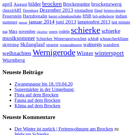
brocken
bilder
april
brockenzwerg
Brockenspitze
August
Dezember 2013
eisstadion
chocolART
Derenburg
Elend
ferienwohnung
Feuerstein
Harzdrenalin
HSB
indian
harzer schmalspurbahn
hsb-artikelserie
januar 2014
juni 2013
lampionfest 2013
summer
last minute
januar
schierke
schierke
März
november
rodeln
mai
ostern
oktober
musiksommer
Schierker Wintersportwochen
schloß
schnarcherklippe
Skilanglauf
walpurgis
skijöring
sparen
wandern
veranstaltungen
Wernigerode
Winter
wintersport
weihnachten
Wurmberg
Neueste Beiträge
Zwangspause bis 18./19.04.20
Supermärkte in der Umgebung:
Flora auf dem Brocken
Fauna auf dem Brocken
Klima auf dem Brocken
Neueste Kommentare
Der Winter ist zurück | Ferienwohnung am Brocken
zu
Webcam Schierke