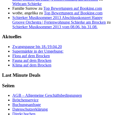
Webcam Schierke
Familie Surrow
zu
Top Bewertungen auf Booking.com
wothe, angelika
zu
Top Bewertungen auf Booking.com
Schierker Musiksommer 2013 Abschlusskonzert Happy
Groove Orchestra | Ferienwohnung Schierke am Brocken
zu
Schierker Musiksommer 2013 vom 08.06. bis 31.08.
Aktuelles
Zwangspause bis 18./19.04.20
Supermärkte in der Umgebung:
Flora auf dem Brocken
Fauna auf dem Brocken
Klima auf dem Brocken
Last Minute Deals
Seiten
AGB – Allgemeine Geschäftsbedingungen
Brötchenservice
Buchungsanfrage
Datenschutzerklärung
Direkt buchen