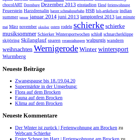
Dezember 2013
eisstadion
chocolART
Derenburg
Elend
ferienwohnung
Feuerstein
Harzdrenalin
HSB
indian
harzer schmalspurbahn
hsb-artikelserie
januar 2014
juni 2013
lampionfest 2013
summer
last minute
januar
schierke
schierke
März
november
rodeln
mai
ostern
oktober
musiksommer
Schierker Wintersportwochen
schloß
schnarcherklippe
Skilanglauf
walpurgis
skijöring
sparen
wandern
veranstaltungen
Wernigerode
Winter
wintersport
weihnachten
Wurmberg
Neueste Beiträge
Zwangspause bis 18./19.04.20
Supermärkte in der Umgebung:
Flora auf dem Brocken
Fauna auf dem Brocken
Klima auf dem Brocken
Neueste Kommentare
Der Winter ist zurück | Ferienwohnung am Brocken
zu
Webcam Schierke
Erster Schnee im Harz | Ferienwohnung am Brocken
zu