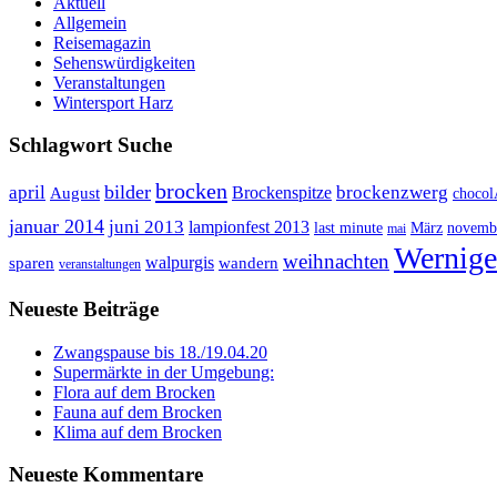
Aktuell
Allgemein
Reisemagazin
Sehenswürdigkeiten
Veranstaltungen
Wintersport Harz
Schlagwort Suche
brocken
bilder
april
brockenzwerg
Brockenspitze
August
choco
januar 2014
juni 2013
lampionfest 2013
last minute
März
novemb
mai
Wernige
weihnachten
walpurgis
sparen
wandern
veranstaltungen
Neueste Beiträge
Zwangspause bis 18./19.04.20
Supermärkte in der Umgebung:
Flora auf dem Brocken
Fauna auf dem Brocken
Klima auf dem Brocken
Neueste Kommentare