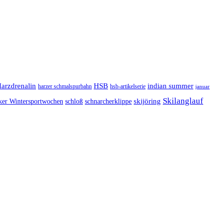
arzdrenalin
HSB
indian summer
harzer schmalspurbahn
hsb-artikelserie
januar
Skilanglauf
skijöring
ker Wintersportwochen
schloß
schnarcherklippe