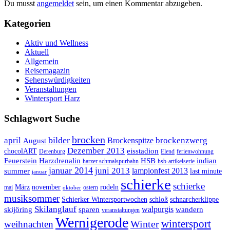
Du musst
angemeldet
sein, um einen Kommentar abzugeben.
Kategorien
Aktiv und Wellness
Aktuell
Allgemein
Reisemagazin
Sehenswürdigkeiten
Veranstaltungen
Wintersport Harz
Schlagwort Suche
brocken
bilder
april
brockenzwerg
Brockenspitze
August
Dezember 2013
eisstadion
chocolART
Derenburg
Elend
ferienwohnung
Feuerstein
Harzdrenalin
HSB
indian
harzer schmalspurbahn
hsb-artikelserie
januar 2014
juni 2013
lampionfest 2013
summer
last minute
januar
schierke
schierke
März
november
rodeln
mai
ostern
oktober
musiksommer
Schierker Wintersportwochen
schloß
schnarcherklippe
Skilanglauf
walpurgis
skijöring
sparen
wandern
veranstaltungen
Wernigerode
Winter
wintersport
weihnachten