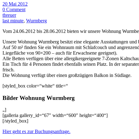
20 Mai 2012
0 Comment
tbreuer
last minute
,
Wurmberg
Vom 24.06.2012 bis 28.06.2012 bieten wir unsere Wohnung Wurmber
Unsere Wohnung Wurmberg besitzt eine elegante Ausstattungen und bie
Auf 50 m² finden Sie ein Wohnraum mit Schlafcouch und angrenzende
Liegefläche von 90×200 – auch für Erwachsene geeignet).
Alle Betten verfügen über eine allergikergeeignete 7-Zonen Kaltsch
Ein Tisch für 4 Personen findet ebenfalls seinen Platz. In der sepa
frisch.
Die Wohnung verfügt über einen großzügigen Balkon in Südlage.
[styled_box color=“white“ title=“
Bilder Wohnung Wurmberg
„]
[galleria gallery_id=“67″ width=“600″ height=“400“]
[/styled_box]
Hier geht es zur Buchungsanfrage.