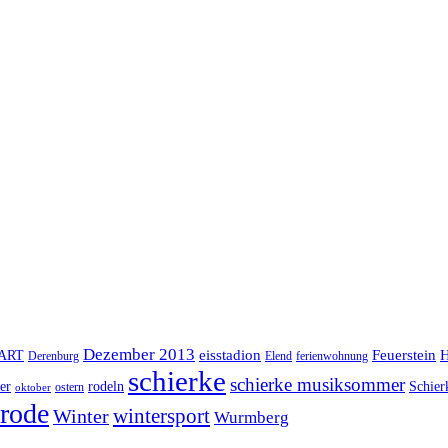
Dezember 2013
eisstadion
Feuerstein
H
lART
Derenburg
Elend
ferienwohnung
schierke
schierke musiksommer
er
rodeln
Schier
ostern
oktober
rode
Winter
wintersport
Wurmberg