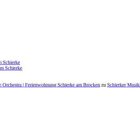
 Schierke
m Schierke
 Orchestra | Ferienwohnung Schierke am Brocken
zu
Schierker Musik