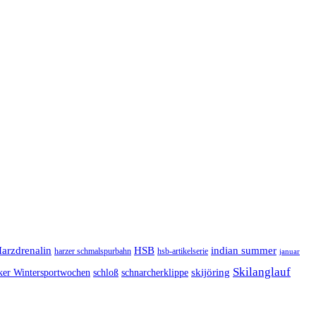
arzdrenalin
HSB
indian summer
harzer schmalspurbahn
hsb-artikelserie
januar
Skilanglauf
skijöring
ker Wintersportwochen
schloß
schnarcherklippe