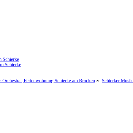
 Schierke
m Schierke
 Orchestra | Ferienwohnung Schierke am Brocken
zu
Schierker Musik