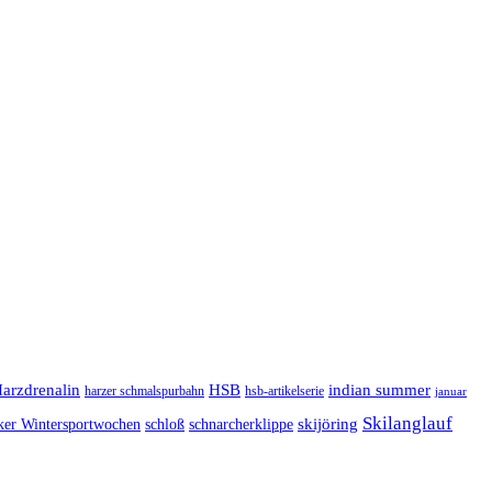
arzdrenalin
HSB
indian summer
harzer schmalspurbahn
hsb-artikelserie
januar
Skilanglauf
skijöring
ker Wintersportwochen
schloß
schnarcherklippe