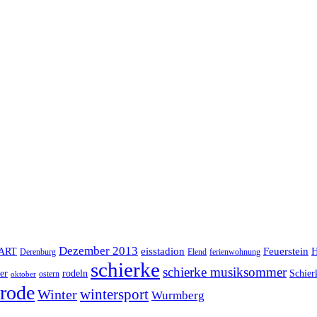
Dezember 2013
eisstadion
Feuerstein
H
lART
Derenburg
Elend
ferienwohnung
schierke
schierke musiksommer
er
rodeln
Schier
ostern
oktober
rode
Winter
wintersport
Wurmberg