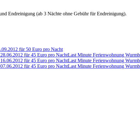
g und Endreinigung (ab 3 Nächte ohne Gebühr für Endreinigung).
09.2012 für 50 Euro pro Nacht
Last Minute Ferienwohnung Wurmber
Last Minute Ferienwohnung Wurmber
Last Minute Ferienwohnung Wurmber