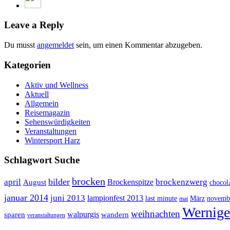
Leave a Reply
Du musst
angemeldet
sein, um einen Kommentar abzugeben.
Kategorien
Aktiv und Wellness
Aktuell
Allgemein
Reisemagazin
Sehenswürdigkeiten
Veranstaltungen
Wintersport Harz
Schlagwort Suche
brocken
bilder
april
brockenzwerg
Brockenspitze
August
choco
januar 2014
juni 2013
lampionfest 2013
last minute
März
novemb
mai
Wernige
weihnachten
walpurgis
sparen
wandern
veranstaltungen