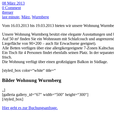
08 März 2013
0 Comment
tbreuer
last minute
,
März
,
Wurmberg
Vom 16.03.2013 bis 19.03.2013 bieten wir unsere Wohnung Wurmber
Unsere Wohnung Wurmberg besitzt eine elegante Ausstattungen und bie
Auf 50 m² finden Sie ein Wohnraum mit Schlafcouch und angrenzende
Liegefläche von 90×200 – auch für Erwachsene geeignet).
Alle Betten verfügen über eine allergikergeeignete 7-Zonen Kaltsch
Ein Tisch für 4 Personen findet ebenfalls seinen Platz. In der sepa
frisch.
Die Wohnung verfügt über einen großzügigen Balkon in Südlage.
[styled_box color=“white“ title=“
Bilder Wohnung Wurmberg
„]
[galleria gallery_id=“67″ width=“500″ height=“300“]
[/styled_box]
Hier geht es zur Buchungsanfrage.