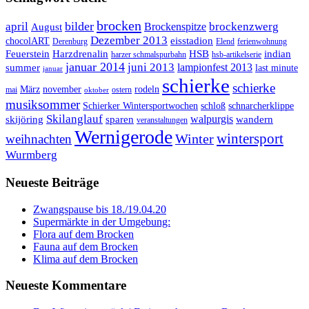
brocken
bilder
april
brockenzwerg
Brockenspitze
August
Dezember 2013
eisstadion
chocolART
Derenburg
Elend
ferienwohnung
Feuerstein
Harzdrenalin
HSB
indian
harzer schmalspurbahn
hsb-artikelserie
januar 2014
juni 2013
lampionfest 2013
summer
last minute
januar
schierke
schierke
März
november
rodeln
mai
ostern
oktober
musiksommer
Schierker Wintersportwochen
schloß
schnarcherklippe
Skilanglauf
walpurgis
skijöring
sparen
wandern
veranstaltungen
Wernigerode
Winter
wintersport
weihnachten
Wurmberg
Neueste Beiträge
Zwangspause bis 18./19.04.20
Supermärkte in der Umgebung:
Flora auf dem Brocken
Fauna auf dem Brocken
Klima auf dem Brocken
Neueste Kommentare