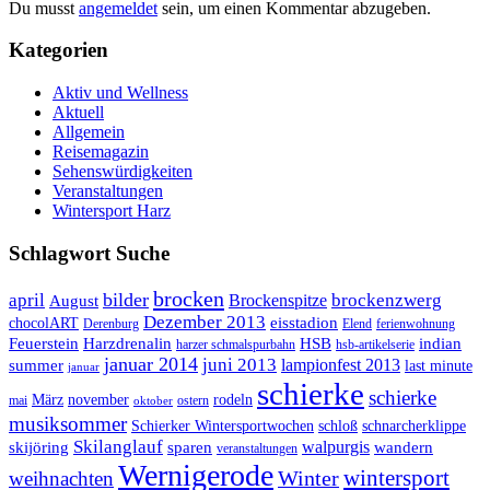
Du musst
angemeldet
sein, um einen Kommentar abzugeben.
Kategorien
Aktiv und Wellness
Aktuell
Allgemein
Reisemagazin
Sehenswürdigkeiten
Veranstaltungen
Wintersport Harz
Schlagwort Suche
brocken
bilder
april
brockenzwerg
Brockenspitze
August
Dezember 2013
eisstadion
chocolART
Derenburg
Elend
ferienwohnung
Feuerstein
Harzdrenalin
HSB
indian
harzer schmalspurbahn
hsb-artikelserie
januar 2014
juni 2013
lampionfest 2013
summer
last minute
januar
schierke
schierke
März
november
rodeln
mai
ostern
oktober
musiksommer
Schierker Wintersportwochen
schloß
schnarcherklippe
Skilanglauf
walpurgis
skijöring
sparen
wandern
veranstaltungen
Wernigerode
Winter
wintersport
weihnachten