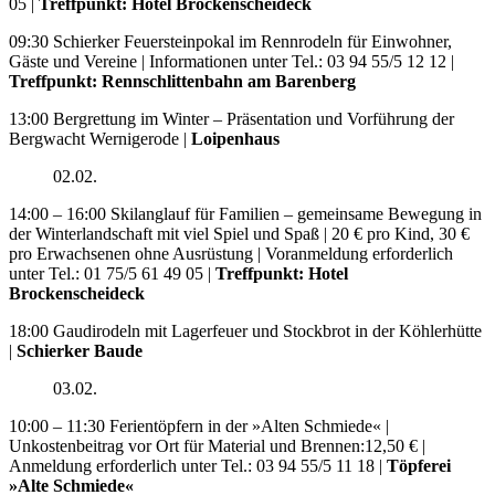
05 |
Treffpunkt: Hotel Brockenscheideck
09:30 Schierker Feuersteinpokal im Rennrodeln für Einwohner,
Gäste und Vereine | Informationen unter Tel.: 03 94 55/5 12 12 |
Treffpunkt: Rennschlittenbahn am Barenberg
13:00 Bergrettung im Winter – Präsentation und Vorführung der
Bergwacht Wernigerode |
Loipenhaus
02.02.
14:00 – 16:00 Skilanglauf für Familien – gemeinsame Bewegung in
der Winterlandschaft mit viel Spiel und Spaß | 20 € pro Kind, 30 €
pro Erwachsenen ohne Ausrüstung | Voranmeldung erforderlich
unter Tel.: 01 75/5 61 49 05 |
Treffpunkt: Hotel
Brockenscheideck
18:00 Gaudirodeln mit Lagerfeuer und Stockbrot in der Köhlerhütte
|
Schierker Baude
03.02.
10:00 – 11:30 Ferientöpfern in der »Alten Schmiede« |
Unkostenbeitrag vor Ort für Material und Brennen:12,50 € |
Anmeldung erforderlich unter Tel.: 03 94 55/5 11 18 |
Töpferei
»Alte Schmiede«