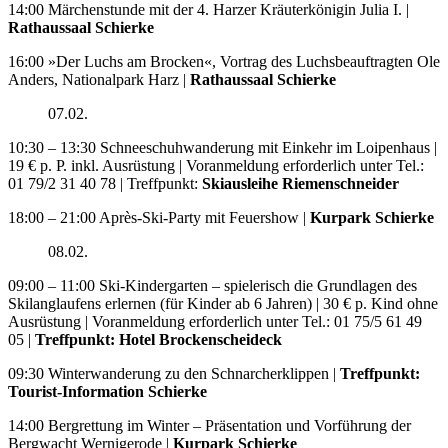
14:00 Märchenstunde mit der 4. Harzer Kräuterkönigin Julia I. |
Rathaussaal Schierke
16:00 »Der Luchs am Brocken«, Vortrag des Luchsbeauftragten Ole
Anders, Nationalpark Harz |
Rathaussaal Schierke
07.02.
10:30 – 13:30 Schneeschuhwanderung mit Einkehr im Loipenhaus |
19 € p. P. inkl. Ausrüstung | Voranmeldung erforderlich unter Tel.:
01 79/2 31 40 78 | Treffpunkt:
Skiausleihe Riemenschneider
18:00 – 21:00 Après-Ski-Party mit Feuershow |
Kurpark Schierke
08.02.
09:00 – 11:00 Ski-Kindergarten – spielerisch die Grundlagen des
Skilanglaufens erlernen (für Kinder ab 6 Jahren) | 30 € p. Kind ohne
Ausrüstung | Voranmeldung erforderlich unter Tel.: 01 75/5 61 49
05 |
Treffpunkt: Hotel Brockenscheideck
09:30 Winterwanderung zu den Schnarcherklippen |
Treffpunkt:
Tourist-Information Schierke
14:00 Bergrettung im Winter – Präsentation und Vorführung der
Bergwacht Wernigerode |
Kurpark Schierke