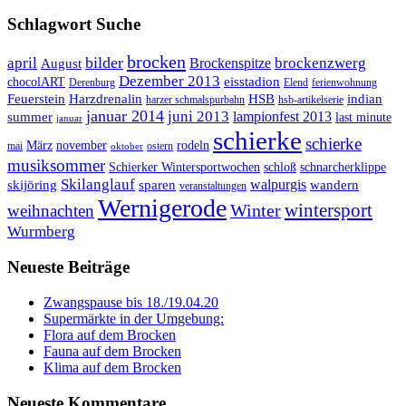
Schlagwort Suche
brocken
bilder
april
brockenzwerg
Brockenspitze
August
Dezember 2013
eisstadion
chocolART
Derenburg
Elend
ferienwohnung
Feuerstein
Harzdrenalin
HSB
indian
harzer schmalspurbahn
hsb-artikelserie
januar 2014
juni 2013
lampionfest 2013
summer
last minute
januar
schierke
schierke
März
november
rodeln
mai
ostern
oktober
musiksommer
Schierker Wintersportwochen
schloß
schnarcherklippe
Skilanglauf
walpurgis
skijöring
sparen
wandern
veranstaltungen
Wernigerode
Winter
wintersport
weihnachten
Wurmberg
Neueste Beiträge
Zwangspause bis 18./19.04.20
Supermärkte in der Umgebung:
Flora auf dem Brocken
Fauna auf dem Brocken
Klima auf dem Brocken
Neueste Kommentare