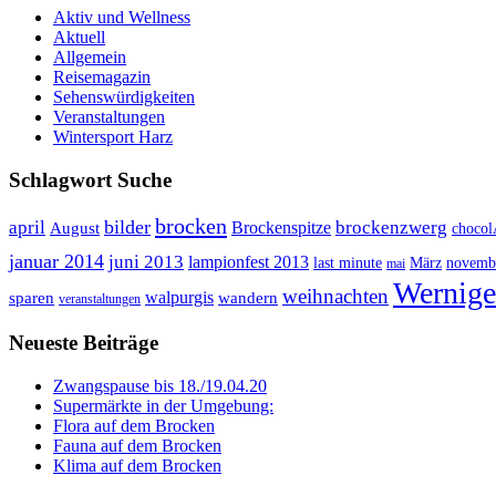
Aktiv und Wellness
Aktuell
Allgemein
Reisemagazin
Sehenswürdigkeiten
Veranstaltungen
Wintersport Harz
Schlagwort Suche
brocken
bilder
april
brockenzwerg
Brockenspitze
August
choco
januar 2014
juni 2013
lampionfest 2013
last minute
März
novemb
mai
Wernige
weihnachten
walpurgis
sparen
wandern
veranstaltungen
Neueste Beiträge
Zwangspause bis 18./19.04.20
Supermärkte in der Umgebung:
Flora auf dem Brocken
Fauna auf dem Brocken
Klima auf dem Brocken