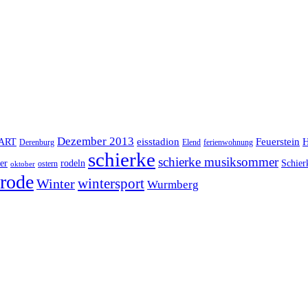
Dezember 2013
eisstadion
Feuerstein
H
lART
Derenburg
Elend
ferienwohnung
schierke
schierke musiksommer
er
rodeln
Schier
ostern
oktober
rode
Winter
wintersport
Wurmberg