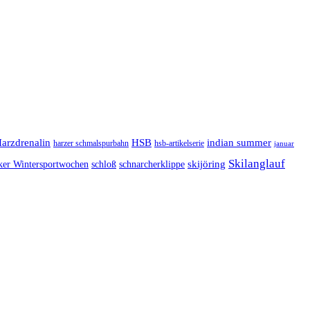
arzdrenalin
HSB
indian summer
harzer schmalspurbahn
hsb-artikelserie
januar
Skilanglauf
skijöring
ker Wintersportwochen
schloß
schnarcherklippe