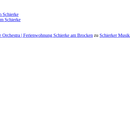
 Schierke
m Schierke
 Orchestra | Ferienwohnung Schierke am Brocken
zu
Schierker Musik