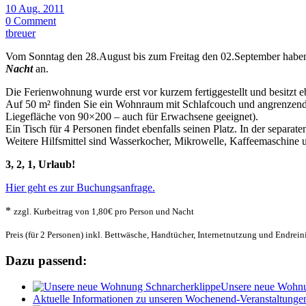
10 Aug. 2011
0 Comment
tbreuer
Vom Sonntag den 28.August bis zum Freitag den 02.September haben 
Nacht
an.
Die Ferienwohnung wurde erst vor kurzem fertiggestellt und besitzt eb
Auf 50 m² finden Sie ein Wohnraum mit Schlafcouch und angrenzende
Liegefläche von 90×200 – auch für Erwachsene geeignet).
Ein Tisch für 4 Personen findet ebenfalls seinen Platz. In der sepa
Weitere Hilfsmittel sind Wasserkocher, Mikrowelle, Kaffeemaschine u
3, 2, 1, Urlaub!
Hier geht es zur Buchungsanfrage.
*
zzgl. Kurbeitrag von 1,80€ pro Person und Nacht
Preis (für 2 Personen) inkl. Bettwäsche, Handtücher, Internetnutzung und Endrein
Dazu passend:
Unsere neue Wohnu
Aktuelle Informationen zu unseren Wochenend-Veranstaltunge