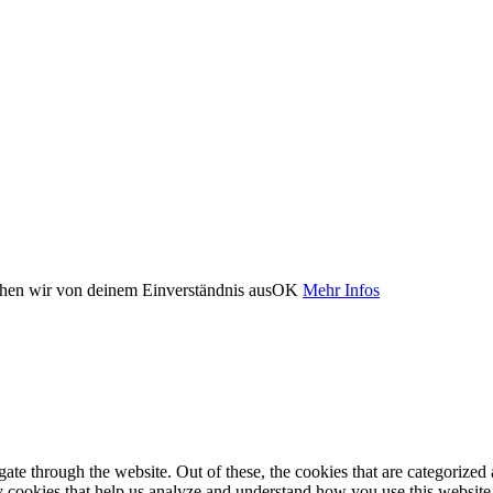
ehen wir von deinem Einverständnis aus
OK
Mehr Infos
e through the website. Out of these, the cookies that are categorized a
rty cookies that help us analyze and understand how you use this websit