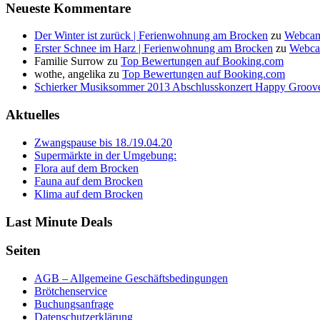
Neueste Kommentare
Der Winter ist zurück | Ferienwohnung am Brocken
zu
Webcam
Erster Schnee im Harz | Ferienwohnung am Brocken
zu
Webca
Familie Surrow
zu
Top Bewertungen auf Booking.com
wothe, angelika
zu
Top Bewertungen auf Booking.com
Schierker Musiksommer 2013 Abschlusskonzert Happy Groove
Aktuelles
Zwangspause bis 18./19.04.20
Supermärkte in der Umgebung:
Flora auf dem Brocken
Fauna auf dem Brocken
Klima auf dem Brocken
Last Minute Deals
Seiten
AGB – Allgemeine Geschäftsbedingungen
Brötchenservice
Buchungsanfrage
Datenschutzerklärung