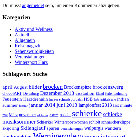
Du musst
angemeldet
sein, um einen Kommentar abzugeben.
Kategorien
Aktiv und Wellness
Aktuell
Allgemein
Reisemagazin
Sehenswürdigkeiten
Veranstaltungen
Wintersport Harz
Schlagwort Suche
brocken
bilder
april
brockenzwerg
Brockenspitze
August
Dezember 2013
eisstadion
chocolART
Derenburg
Elend
ferienwohnung
Feuerstein
Harzdrenalin
HSB
indian
harzer schmalspurbahn
hsb-artikelserie
januar 2014
juni 2013
lampionfest 2013
summer
last minute
januar
schierke
schierke
März
november
rodeln
mai
ostern
oktober
musiksommer
Schierker Wintersportwochen
schloß
schnarcherklippe
Skilanglauf
walpurgis
skijöring
sparen
wandern
veranstaltungen
Wernigerode
Winter
wintersport
weihnachten