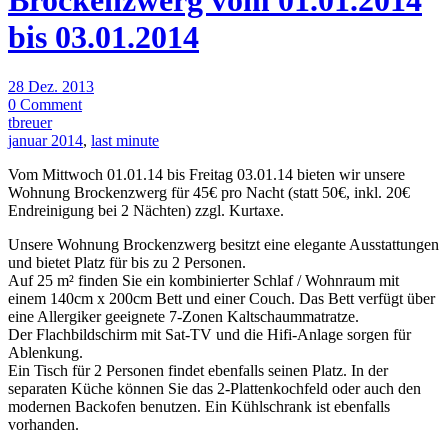
Brockenzwerg vom 01.01.2014
bis 03.01.2014
28 Dez. 2013
0 Comment
tbreuer
januar 2014
,
last minute
Vom Mittwoch 01.01.14 bis Freitag 03.01.14 bieten wir unsere
Wohnung Brockenzwerg für 45€ pro Nacht (statt 50€, inkl. 20€
Endreinigung bei 2 Nächten) zzgl. Kurtaxe.
Unsere Wohnung Brockenzwerg besitzt eine elegante Ausstattungen
und bietet Platz für bis zu 2 Personen.
Auf 25 m² finden Sie ein kombinierter Schlaf / Wohnraum mit
einem 140cm x 200cm Bett und einer Couch. Das Bett verfügt über
eine Allergiker geeignete 7-Zonen Kaltschaummatratze.
Der Flachbildschirm mit Sat-TV und die Hifi-Anlage sorgen für
Ablenkung.
Ein Tisch für 2 Personen findet ebenfalls seinen Platz. In der
separaten Küche können Sie das 2-Plattenkochfeld oder auch den
modernen Backofen benutzen. Ein Kühlschrank ist ebenfalls
vorhanden.