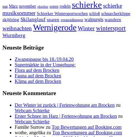
schierke
schierke
März
november
rodeln
mai
ostern
oktober
musiksommer
Schierker Wintersportwochen
schloß
schnarcherklippe
Skilanglauf
walpurgis
skijöring
sparen
wandern
veranstaltungen
Wernigerode
Winter
wintersport
weihnachten
Wurmberg
Neueste Beiträge
Zwangspause bis 18./19.04.20
Supermärkte in der Umgebung:
Flora auf dem Brocken
Fauna auf dem Brocken
Klima auf dem Brocken
Neueste Kommentare
Der Winter ist zurück | Ferienwohnung am Brocken
zu
Webcam Schierke
Erster Schnee im Harz | Ferienwohnung am Brocken
zu
Webcam Schierke
Familie Surrow
zu
Top Bewertungen auf Booking.com
wothe, angelika
zu
Top Bewertungen auf Booking.com