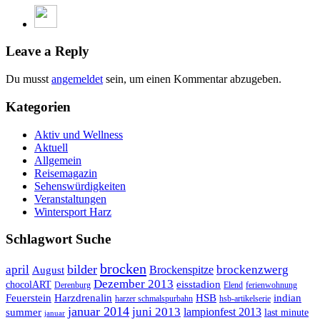
Leave a Reply
Du musst
angemeldet
sein, um einen Kommentar abzugeben.
Kategorien
Aktiv und Wellness
Aktuell
Allgemein
Reisemagazin
Sehenswürdigkeiten
Veranstaltungen
Wintersport Harz
Schlagwort Suche
brocken
bilder
april
brockenzwerg
Brockenspitze
August
Dezember 2013
eisstadion
chocolART
Derenburg
Elend
ferienwohnung
Feuerstein
Harzdrenalin
HSB
indian
harzer schmalspurbahn
hsb-artikelserie
januar 2014
juni 2013
lampionfest 2013
summer
last minute
januar