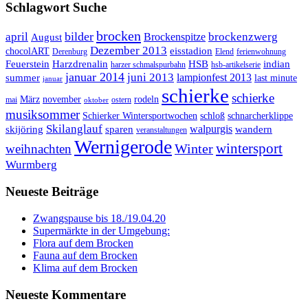
Schlagwort Suche
brocken
bilder
april
brockenzwerg
Brockenspitze
August
Dezember 2013
eisstadion
chocolART
Derenburg
Elend
ferienwohnung
Feuerstein
Harzdrenalin
HSB
indian
harzer schmalspurbahn
hsb-artikelserie
januar 2014
juni 2013
lampionfest 2013
summer
last minute
januar
schierke
schierke
März
november
rodeln
mai
ostern
oktober
musiksommer
Schierker Wintersportwochen
schloß
schnarcherklippe
Skilanglauf
walpurgis
skijöring
sparen
wandern
veranstaltungen
Wernigerode
Winter
wintersport
weihnachten
Wurmberg
Neueste Beiträge
Zwangspause bis 18./19.04.20
Supermärkte in der Umgebung:
Flora auf dem Brocken
Fauna auf dem Brocken
Klima auf dem Brocken
Neueste Kommentare