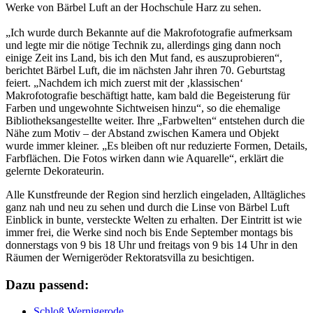
Werke von Bärbel Luft an der Hochschule Harz zu sehen.
„Ich wurde durch Bekannte auf die Makrofotografie aufmerksam
und legte mir die nötige Technik zu, allerdings ging dann noch
einige Zeit ins Land, bis ich den Mut fand, es auszuprobieren“,
berichtet Bärbel Luft, die im nächsten Jahr ihren 70. Geburtstag
feiert. „Nachdem ich mich zuerst mit der ‚klassischen‘
Makrofotografie beschäftigt hatte, kam bald die Begeisterung für
Farben und ungewohnte Sichtweisen hinzu“, so die ehemalige
Bibliotheksangestellte weiter. Ihre „Farbwelten“ entstehen durch die
Nähe zum Motiv – der Abstand zwischen Kamera und Objekt
wurde immer kleiner. „Es bleiben oft nur reduzierte Formen, Details,
Farbflächen. Die Fotos wirken dann wie Aquarelle“, erklärt die
gelernte Dekorateurin.
Alle Kunstfreunde der Region sind herzlich eingeladen, Alltägliches
ganz nah und neu zu sehen und durch die Linse von Bärbel Luft
Einblick in bunte, versteckte Welten zu erhalten. Der Eintritt ist wie
immer frei, die Werke sind noch bis Ende September montags bis
donnerstags von 9 bis 18 Uhr und freitags von 9 bis 14 Uhr in den
Räumen der Wernigeröder Rektoratsvilla zu besichtigen.
Dazu passend:
Schloß Wernigerode