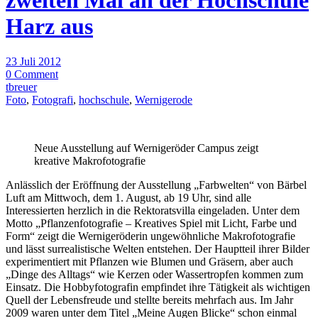
zweiten Mal an der Hochschule
Harz aus
23 Juli 2012
0 Comment
tbreuer
Foto
,
Fotografi
,
hochschule
,
Wernigerode
Neue Ausstellung auf Wernigeröder Campus zeigt
kreative Makrofotografie
Anlässlich der Eröffnung der Ausstellung „Farbwelten“ von Bärbel
Luft am Mittwoch, dem 1. August, ab 19 Uhr, sind alle
Interessierten herzlich in die Rektoratsvilla eingeladen. Unter dem
Motto „Pflanzenfotografie – Kreatives Spiel mit Licht, Farbe und
Form“ zeigt die Wernigeröderin ungewöhnliche Makrofotografie
und lässt surrealistische Welten entstehen. Der Hauptteil ihrer Bilder
experimentiert mit Pflanzen wie Blumen und Gräsern, aber auch
„Dinge des Alltags“ wie Kerzen oder Wassertropfen kommen zum
Einsatz. Die Hobbyfotografin empfindet ihre Tätigkeit als wichtigen
Quell der Lebensfreude und stellte bereits mehrfach aus. Im Jahr
2009 waren unter dem Titel „Meine Augen Blicke“ schon einmal