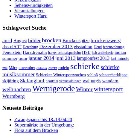
Sehenswürdigkeiten
Veranstaltungen
Wintersport Harz
Schlagwort Suche
brocken
bilder
april
brockenzwerg
Brockenspitze
August
Dezember 2013
eisstadion
chocolART
Derenburg
Elend
ferienwohnung
Feuerstein
Harzdrenalin
HSB
indian
harzer schmalspurbahn
hsb-artikelserie
januar 2014
juni 2013
lampionfest 2013
summer
last minute
januar
schierke
schierke
März
november
rodeln
mai
ostern
oktober
musiksommer
Schierker Wintersportwochen
schloß
schnarcherklippe
Skilanglauf
walpurgis
skijöring
sparen
wandern
veranstaltungen
Wernigerode
Winter
wintersport
weihnachten
Wurmberg
Neueste Beiträge
Zwangspause bis 18./19.04.20
Supermärkte in der Umgebung:
Flora auf dem Brocken