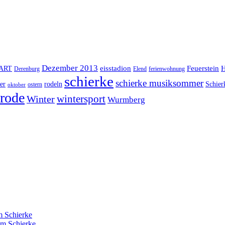
Dezember 2013
eisstadion
Feuerstein
H
lART
Derenburg
Elend
ferienwohnung
schierke
schierke musiksommer
er
rodeln
Schier
ostern
oktober
rode
Winter
wintersport
Wurmberg
 Schierke
m Schierke