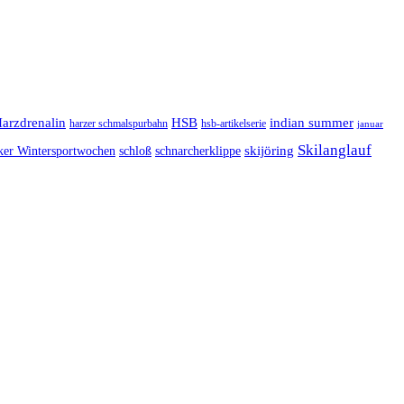
arzdrenalin
HSB
indian summer
harzer schmalspurbahn
hsb-artikelserie
januar
Skilanglauf
skijöring
ker Wintersportwochen
schloß
schnarcherklippe