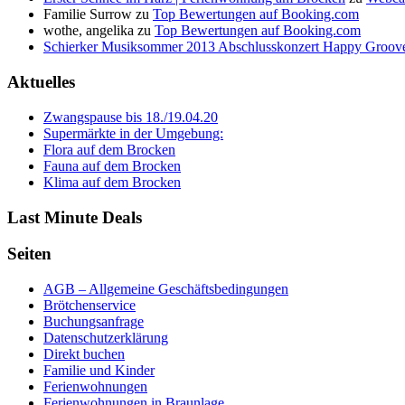
Familie Surrow
zu
Top Bewertungen auf Booking.com
wothe, angelika
zu
Top Bewertungen auf Booking.com
Schierker Musiksommer 2013 Abschlusskonzert Happy Groove
Aktuelles
Zwangspause bis 18./19.04.20
Supermärkte in der Umgebung:
Flora auf dem Brocken
Fauna auf dem Brocken
Klima auf dem Brocken
Last Minute Deals
Seiten
AGB – Allgemeine Geschäftsbedingungen
Brötchenservice
Buchungsanfrage
Datenschutzerklärung
Direkt buchen
Familie und Kinder
Ferienwohnungen
Ferienwohnungen in Braunlage