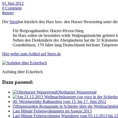
01 Juni 2012
0 Comment
tbreuer
Der
Stern
hat kürzlich den Harz bzw. den Harzer Hexenstieg unter d
Für Bergvagabunden: Harzer-Hexen-Stieg
Im Harz sollen sie besonders wilde Walpurgnisnächte gefeiert 
Neben den Denkmälern des Aberglaubens hat die 32 Kilometer 
Granitklötzen, 170 Jahre lang Deutschlands höchster Talsperr
Hier gehts zum Artikel auf Stern.de
Aufstieg über Eckerloch
Dazu passend:
Oberharzer Wasserregal
49. Wernigeröder Rathausfest vom 15. bis 17. Juni 2012
Öffnungszeiten Restaurants in Schierke über die Weihnachtsfei
Last Minute Ferienwohnungen im August 2013
Last Minute Ferienwohnung Wurmberg vom 05.12.2013 bis 12