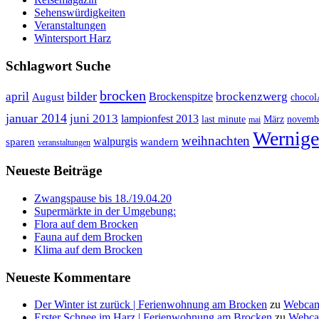
Sehenswürdigkeiten
Veranstaltungen
Wintersport Harz
Schlagwort Suche
brocken
bilder
april
brockenzwerg
Brockenspitze
August
choco
januar 2014
juni 2013
lampionfest 2013
last minute
März
novemb
mai
Wernige
weihnachten
walpurgis
sparen
wandern
veranstaltungen
Neueste Beiträge
Zwangspause bis 18./19.04.20
Supermärkte in der Umgebung:
Flora auf dem Brocken
Fauna auf dem Brocken
Klima auf dem Brocken
Neueste Kommentare
Der Winter ist zurück | Ferienwohnung am Brocken
zu
Webcam
Erster Schnee im Harz | Ferienwohnung am Brocken
zu
Webca