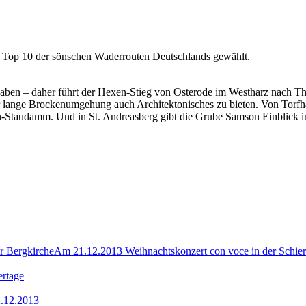
ie Top 10 der sönschen Waderrouten Deutschlands gewählt.
haben – daher führt der Hexen-Stieg von Osterode im Westharz nach Th
lange Brockenumgehung auch Architektonisches zu bieten. Von Torfha
en-Staudamm. Und in St. Andreasberg gibt die Grube Samson Einblick i
Am 21.12.2013 Weihnachtskonzert con voce in der Schier
ertage
.12.2013