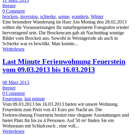
11 März 2013
tbreuer
0 Comment
brocken
,
inversion
,
schierke
,
sonne
,
wandern
,
Winter
Eine besondere Wanderung im Harz Am Montag den 28.02.2013
sollten die Voraussetzungen für naturbegeisterte Fotografen wieder
hervorragend sein. Die Brockencam gab ab Nachmittag sonnige
Bilder vom Brocken aus. Sowohl in Wernigerode als auch in
Schierke war es bewölkt. Man konnte...
Weiterlesen
Last Minute Ferienwohnung Feuerstein
vom 09.03.2013 bis 16.03.2013
08 März 2013
tbreuer
0 Comment
Feuerstein
,
last minute
Vom 09.03.2013 bis 16.03.2013 bieten wir unsere Wohnung
Feuerstein zum Preis von 43 Euro pro Nacht an. Die
Ferienwohnung Feuerstein besitzt eine elegante Ausstattungen und
bietet Platz für bis zu 4 Personen. Auf 50 m² finden Sie ein
Wohnraum mit Schlafcouch , eine voll...
Weiterlesen