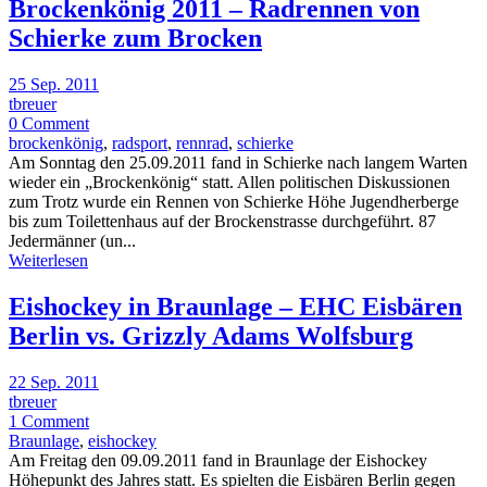
Brockenkönig 2011 – Radrennen von
Schierke zum Brocken
25 Sep. 2011
tbreuer
0 Comment
brockenkönig
,
radsport
,
rennrad
,
schierke
Am Sonntag den 25.09.2011 fand in Schierke nach langem Warten
wieder ein „Brockenkönig“ statt. Allen politischen Diskussionen
zum Trotz wurde ein Rennen von Schierke Höhe Jugendherberge
bis zum Toilettenhaus auf der Brockenstrasse durchgeführt. 87
Jedermänner (un...
Weiterlesen
Eishockey in Braunlage – EHC Eisbären
Berlin vs. Grizzly Adams Wolfsburg
22 Sep. 2011
tbreuer
1 Comment
Braunlage
,
eishockey
Am Freitag den 09.09.2011 fand in Braunlage der Eishockey
Höhepunkt des Jahres statt. Es spielten die Eisbären Berlin gegen