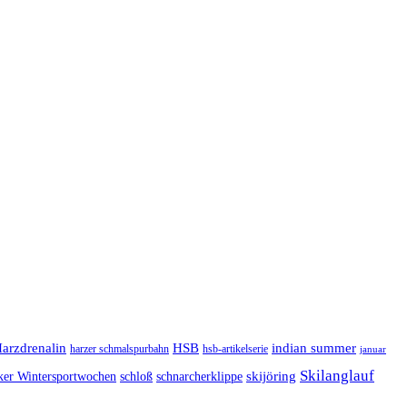
arzdrenalin
HSB
indian summer
harzer schmalspurbahn
hsb-artikelserie
januar
Skilanglauf
skijöring
ker Wintersportwochen
schloß
schnarcherklippe