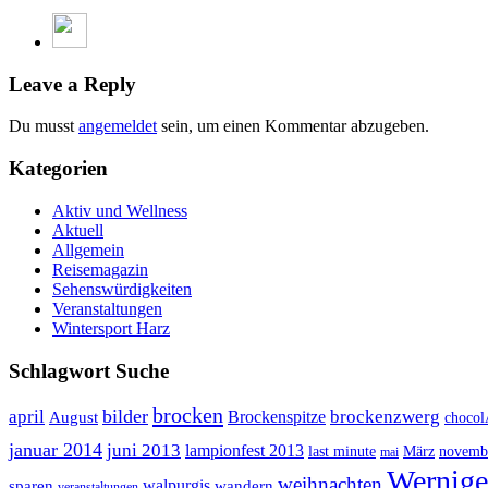
Leave a Reply
Du musst
angemeldet
sein, um einen Kommentar abzugeben.
Kategorien
Aktiv und Wellness
Aktuell
Allgemein
Reisemagazin
Sehenswürdigkeiten
Veranstaltungen
Wintersport Harz
Schlagwort Suche
brocken
bilder
april
brockenzwerg
Brockenspitze
August
choco
januar 2014
juni 2013
lampionfest 2013
last minute
März
novemb
mai
Wernige
weihnachten
walpurgis
sparen
wandern
veranstaltungen