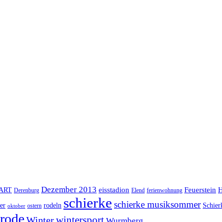
Dezember 2013
eisstadion
Feuerstein
H
lART
Derenburg
Elend
ferienwohnung
schierke
schierke musiksommer
er
rodeln
Schier
ostern
oktober
rode
Winter
wintersport
Wurmberg