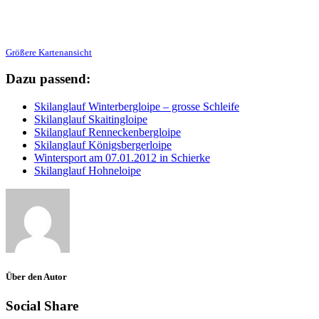
Größere Kartenansicht
Dazu passend:
Skilanglauf Winterbergloipe – grosse Schleife
Skilanglauf Skaitingloipe
Skilanglauf Renneckenbergloipe
Skilanglauf Königsbergerloipe
Wintersport am 07.01.2012 in Schierke
Skilanglauf Hohneloipe
Über den Autor
Social Share