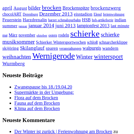
brocken
bilder
april
brockenzwerg
Brockenspitze
August
Dezember 2013
eisstadion
chocolART
Derenburg
Elend
ferienwohnung
Feuerstein
Harzdrenalin
HSB
indian
harzer schmalspurbahn
hsb-artikelserie
januar 2014
juni 2013
lampionfest 2013
summer
last minute
januar
schierke
schierke
März
november
rodeln
mai
ostern
oktober
musiksommer
Schierker Wintersportwochen
schloß
schnarcherklippe
Skilanglauf
walpurgis
skijöring
sparen
wandern
veranstaltungen
Wernigerode
Winter
wintersport
weihnachten
Wurmberg
Neueste Beiträge
Zwangspause bis 18./19.04.20
Supermärkte in der Umgebung:
Flora auf dem Brocken
Fauna auf dem Brocken
Klima auf dem Brocken
Neueste Kommentare
Der Winter ist zurück | Ferienwohnung am Brocken
zu