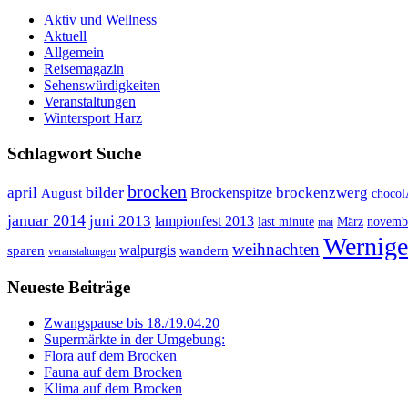
Aktiv und Wellness
Aktuell
Allgemein
Reisemagazin
Sehenswürdigkeiten
Veranstaltungen
Wintersport Harz
Schlagwort Suche
brocken
bilder
april
brockenzwerg
Brockenspitze
August
choco
januar 2014
juni 2013
lampionfest 2013
last minute
März
novemb
mai
Wernige
weihnachten
walpurgis
sparen
wandern
veranstaltungen
Neueste Beiträge
Zwangspause bis 18./19.04.20
Supermärkte in der Umgebung:
Flora auf dem Brocken
Fauna auf dem Brocken
Klima auf dem Brocken