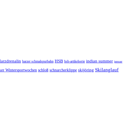
arzdrenalin
HSB
indian summer
harzer schmalspurbahn
hsb-artikelserie
januar
Skilanglauf
skijöring
ker Wintersportwochen
schloß
schnarcherklippe