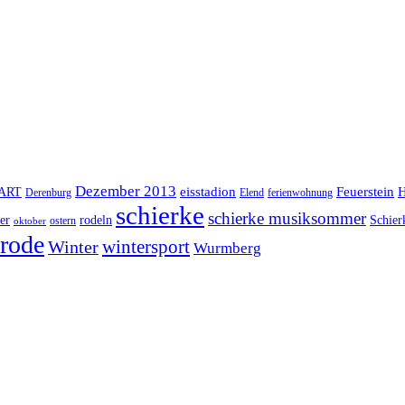
Dezember 2013
eisstadion
Feuerstein
H
lART
Derenburg
Elend
ferienwohnung
schierke
schierke musiksommer
er
rodeln
Schier
ostern
oktober
rode
Winter
wintersport
Wurmberg